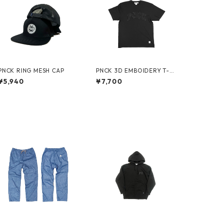
PNCK RING MESH CAP
PNCK 3D EMBOIDERY T-S
HIRT
¥5,940
¥7,700