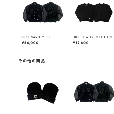
PNCK VARSITY JKT.
HIGHLY WOVEN COTTON 
ERSEY CREW NECK SWT.S
¥66,000
¥17,600
HIRT
その他の商品