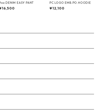
9oz.DENIM EASY PANT
PC LOGO EMB.PO.HOODIE
¥16,500
¥12,100