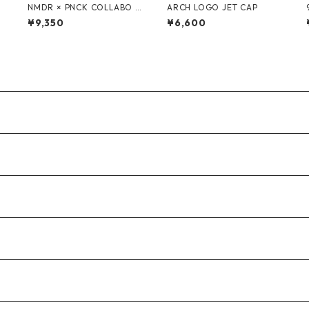
NMDR × PNCK COLLABO T
ARCH LOGO JET CAP
-SHIRT
¥9,350
¥6,600