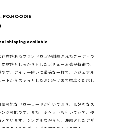
. PO.HOODIE
0
nal shipping available
は存在感あるブランドロゴが刺繍されたフーディで
な素材感としっかりとしたボリューム感が特徴で、
群です。デイリー使いに最適な一枚で、カジュアル
ネートからちょっとしたお出かけまで幅広く対応し
調整可能なドローコードが付いており、お好きなス
レンジ可能です。また、ポケットも付いていて、便
備えています。シンプルながらも、洗練されたデザ