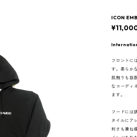
ICON EMB
¥11,00
Internatio
フロントに
す。柔らか
肌触りも抜
なコーディ
ます。
フードには
タイルにア
利さも兼ね